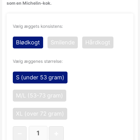
som en Michelin-kok.
Vælg æggets konsistens:
Blødkogt
Smilende
Hårdkogt
Vælg æggenes størrelse:
S (under 53 gram)
M/L (53-73 gram)
XL (over 72 gram)
–
+