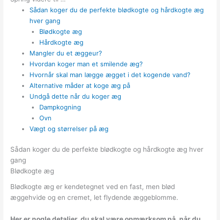
Sådan koger du de perfekte blødkogte og hårdkogte æg
hver gang
Blødkogte æg
Hårdkogte æg
Mangler du et æggeur?
Hvordan koger man et smilende æg?
Hvornår skal man lægge ægget i det kogende vand?
Alternative måder at koge æg på
Undgå dette når du koger æg
Dampkogning
Ovn
Vægt og størrelser på æg
Sådan koger du de perfekte blødkogte og hårdkogte æg hver
gang
Blødkogte æg
Blødkogte æg er kendetegnet ved en fast, men blød
æggehvide og en cremet, let flydende æggeblomme.
Her er nogle detaljer, du skal være opmærksom på, når du