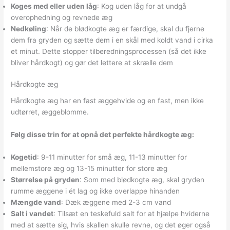
Koges med eller uden låg
: Kog uden låg for at undgå
overophedning og revnede æg
Nedkøling
: Når de blødkogte æg er færdige, skal du fjerne
dem fra gryden og sætte dem i en skål med koldt vand i cirka
et minut. Dette stopper tilberedningsprocessen (så det ikke
bliver hårdkogt) og gør det lettere at skrælle dem
Hårdkogte æg
Hårdkogte æg har en fast æggehvide og en fast, men ikke
udtørret, æggeblomme.
Følg disse trin for at opnå det perfekte hårdkogte æg:
Kogetid
: 9-11 minutter for små æg, 11-13 minutter for
mellemstore æg og 13-15 minutter for store æg
Størrelse på gryden
: Som med blødkogte æg, skal gryden
rumme æggene i ét lag og ikke overlappe hinanden
Mængde vand
: Dæk æggene med 2-3 cm vand
Salt i vandet
: Tilsæt en teskefuld salt for at hjælpe hviderne
med at sætte sig, hvis skallen skulle revne, og det øger også