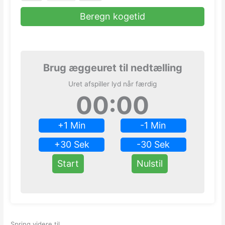
Beregn kogetid
Brug æggeuret til nedtælling
Uret afspiller lyd når færdig
00
:
00
+1 Min
-1 Min
+30 Sek
-30 Sek
Start
Nulstil
Spring videre til …