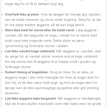
koger æg for at få et lækkert kogt æg.
Overfyld ikke gryden
: Hvis du lægger for mange æg i gryden,
kan de støde sammen og revne under kogning. Sørg for, at der
er nok plads mellem æggene, så de kan koge jævnt
Start ikke med for varmt eller for koldt vand
: Læg æggene i
vandet, når det begynder at koge, i stedet for at starte med
koldt vand eller kogende vand. Dette sikrer en jævn
opvarmning og forhindrer revner i skallen
Lad ikke vandet koge voldsomt
: Når æggene er i gryden, skal
du sørge for, at vandet simrer snarere end at koge voldsomt.
For høj varme kan få æggene til at hoppe rundt i gryden og
forårsage revner
Forkert timing af kogetiden
: Brug en timer for at sikre, at
æggene koger i den rette mængde tid. Hvis du koger dem for
kort tid, vil de ikke være fuldt kogt, og hvis du koger dem for
længe, kan de blive gummiagtige og grønne eller grå omkring
blommen
Lad ikke æggene køle langsomt
: Når æggene er færdigkogte,
skal de straks skylles med koldt varm eller køles ned i en gryde