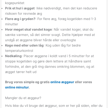
kogepunktet
Prik et hul i ægget
: Ikke nødvendigt, men det kan reducere
risikoen for revnede æg
Flere æg i gryden?
: For flere æg, forøg kogetiden med 1-3
minutter
Hvor meget skal vandet koge
: Når vandet koger, skal du
sænke varmen, så det simrer svagt. Dette hjælper med at
undgå at æggene bliver hårde eller overkogte
Koge med eller uden låg
: Kog uden låg for bedre
temperaturkontrol
Nedkøling
: Placer æggene i koldt vand i 5 minutter for at
stoppe kogetiden og gøre dem lettere at håndtere samt
forhindre, at den grå ring dannes omkring blommen, og at
ægget tørrer helt ud
Brug vores simple og gratis
online æggeur
eller vores
online minutur
.
Mangler du et æggeur?
Hvis ikke du vil bruge det æggeur, som er her på siden, eller du