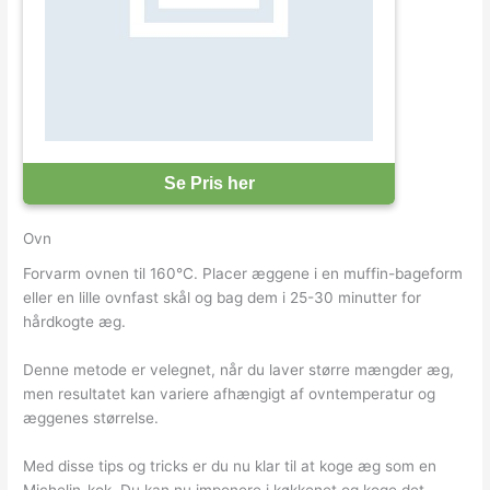
Se Pris her
Ovn
Forvarm ovnen til 160°C. Placer æggene i en muffin-bageform
eller en lille ovnfast skål og bag dem i 25-30 minutter for
hårdkogte æg.
Denne metode er velegnet, når du laver større mængder æg,
men resultatet kan variere afhængigt af ovntemperatur og
æggenes størrelse.
Med disse tips og tricks er du nu klar til at koge æg som en
Michelin-kok. Du kan nu imponere i køkkenet og koge det