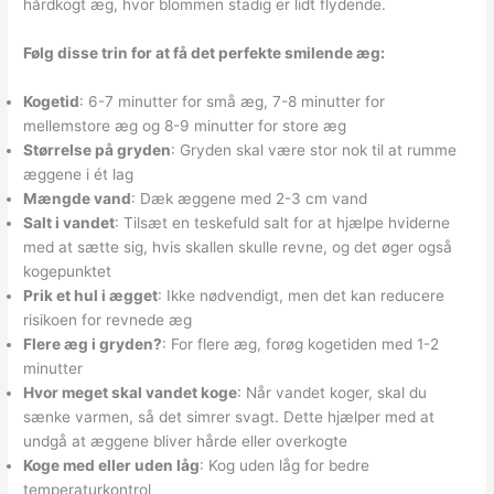
hårdkogt æg, hvor blommen stadig er lidt flydende.
Følg disse trin for at få det perfekte smilende æg:
Kogetid
: 6-7 minutter for små æg, 7-8 minutter for
mellemstore æg og 8-9 minutter for store æg
Størrelse på gryden
: Gryden skal være stor nok til at rumme
æggene i ét lag
Mængde vand
: Dæk æggene med 2-3 cm vand
Salt i vandet
: Tilsæt en teskefuld salt for at hjælpe hviderne
med at sætte sig, hvis skallen skulle revne, og det øger også
kogepunktet
Prik et hul i ægget
: Ikke nødvendigt, men det kan reducere
risikoen for revnede æg
Flere æg i gryden?
: For flere æg, forøg kogetiden med 1-2
minutter
Hvor meget skal vandet koge
: Når vandet koger, skal du
sænke varmen, så det simrer svagt. Dette hjælper med at
undgå at æggene bliver hårde eller overkogte
Koge med eller uden låg
: Kog uden låg for bedre
temperaturkontrol