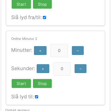
Start
Stop
Slå lyd fra/til:
Online Minutur 2
Minutter:
+
–
Sekunder:
+
–
Start
Stop
Slå lyd til:
Digitalt æggeur