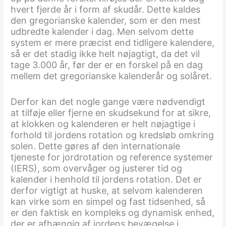
hvert fjerde år i form af skudår. Dette kaldes
den gregorianske kalender, som er den mest
udbredte kalender i dag. Men selvom dette
system er mere præcist end tidligere kalendere,
så er det stadig ikke helt nøjagtigt, da det vil
tage 3.000 år, før der er en forskel på en dag
mellem det gregorianske kalenderår og solåret.
Derfor kan det nogle gange være nødvendigt
at tilføje eller fjerne en skudsekund for at sikre,
at klokken og kalenderen er helt nøjagtige i
forhold til jordens rotation og kredsløb omkring
solen. Dette gøres af den internationale
tjeneste for jordrotation og reference systemer
(IERS), som overvåger og justerer tid og
kalender i henhold til jordens rotation. Det er
derfor vigtigt at huske, at selvom kalenderen
kan virke som en simpel og fast tidsenhed, så
er den faktisk en kompleks og dynamisk enhed,
der er afhængig af jordens bevægelse i