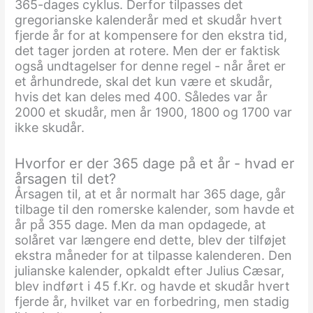
365-dages cyklus. Derfor tilpasses det
gregorianske kalenderår med et skudår hvert
fjerde år for at kompensere for den ekstra tid,
det tager jorden at rotere. Men der er faktisk
også undtagelser for denne regel - når året er
et århundrede, skal det kun være et skudår,
hvis det kan deles med 400. Således var år
2000 et skudår, men år 1900, 1800 og 1700 var
ikke skudår.
Hvorfor er der 365 dage på et år - hvad er
årsagen til det?
Årsagen til, at et år normalt har 365 dage, går
tilbage til den romerske kalender, som havde et
år på 355 dage. Men da man opdagede, at
solåret var længere end dette, blev der tilføjet
ekstra måneder for at tilpasse kalenderen. Den
julianske kalender, opkaldt efter Julius Cæsar,
blev indført i 45 f.Kr. og havde et skudår hvert
fjerde år, hvilket var en forbedring, men stadig