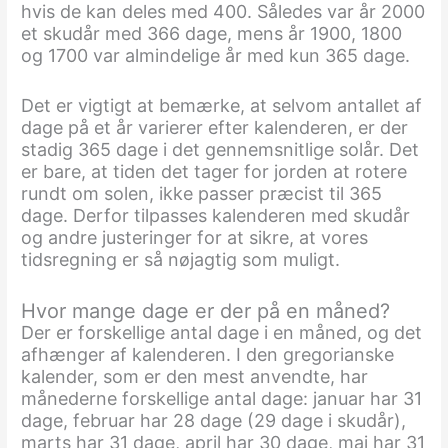
hvis de kan deles med 400. Således var år 2000
et skudår med 366 dage, mens år 1900, 1800
og 1700 var almindelige år med kun 365 dage.
Det er vigtigt at bemærke, at selvom antallet af
dage på et år varierer efter kalenderen, er der
stadig 365 dage i det gennemsnitlige solår. Det
er bare, at tiden det tager for jorden at rotere
rundt om solen, ikke passer præcist til 365
dage. Derfor tilpasses kalenderen med skudår
og andre justeringer for at sikre, at vores
tidsregning er så nøjagtig som muligt.
Hvor mange dage er der på en måned?
Der er forskellige antal dage i en måned, og det
afhænger af kalenderen. I den gregorianske
kalender, som er den mest anvendte, har
månederne forskellige antal dage: januar har 31
dage, februar har 28 dage (29 dage i skudår),
marts har 31 dage, april har 30 dage, maj har 31