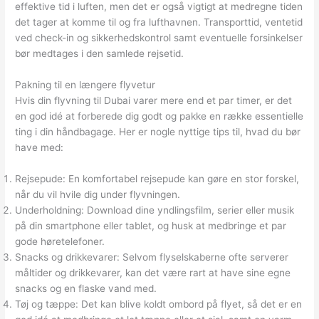
effektive tid i luften, men det er også vigtigt at medregne tiden
det tager at komme til og fra lufthavnen. Transporttid, ventetid
ved check-in og sikkerhedskontrol samt eventuelle forsinkelser
bør medtages i den samlede rejsetid.
Pakning til en længere flyvetur
Hvis din flyvning til Dubai varer mere end et par timer, er det
en god idé at forberede dig godt og pakke en række essentielle
ting i din håndbagage. Her er nogle nyttige tips til, hvad du bør
have med:
Rejsepude: En komfortabel rejsepude kan gøre en stor forskel,
når du vil hvile dig under flyvningen.
Underholdning: Download dine yndlingsfilm, serier eller musik
på din smartphone eller tablet, og husk at medbringe et par
gode høretelefoner.
Snacks og drikkevarer: Selvom flyselskaberne ofte serverer
måltider og drikkevarer, kan det være rart at have sine egne
snacks og en flaske vand med.
Tøj og tæppe: Det kan blive koldt ombord på flyet, så det er en