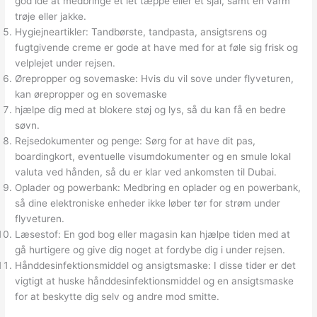
god idé at medbringe et let tæppe eller et sjal, samt en varm
trøje eller jakke.
Hygiejneartikler: Tandbørste, tandpasta, ansigtsrens og
fugtgivende creme er gode at have med for at føle sig frisk og
velplejet under rejsen.
Ørepropper og sovemaske: Hvis du vil sove under flyveturen,
kan ørepropper og en sovemaske
hjælpe dig med at blokere støj og lys, så du kan få en bedre
søvn.
Rejsedokumenter og penge: Sørg for at have dit pas,
boardingkort, eventuelle visumdokumenter og en smule lokal
valuta ved hånden, så du er klar ved ankomsten til Dubai.
Oplader og powerbank: Medbring en oplader og en powerbank,
så dine elektroniske enheder ikke løber tør for strøm under
flyveturen.
Læsestof: En god bog eller magasin kan hjælpe tiden med at
gå hurtigere og give dig noget at fordybe dig i under rejsen.
Hånddesinfektionsmiddel og ansigtsmaske: I disse tider er det
vigtigt at huske hånddesinfektionsmiddel og en ansigtsmaske
for at beskytte dig selv og andre mod smitte.